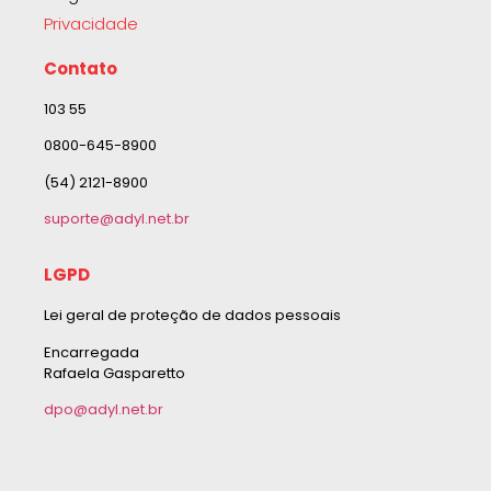
Privacidade
Contato
103 55
0800-645-8900
(54) 2121-8900
suporte@adyl.net.br
LGPD
Lei geral de proteção de dados pessoais
Encarregada
Rafaela Gasparetto
dpo@adyl.net.br